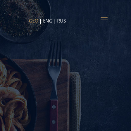
GEO
|
ENG
|
RUS