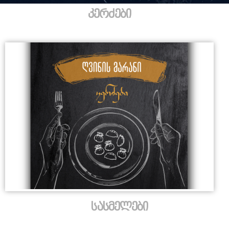
კერძები
სასმელები